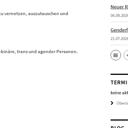
Neuer 
h zu vernetzen, auszutauschen und
06.08.202
Genderf
21.07.202
t-binäre, trans und agender Personen.
TERMI
keine ak
Übers
BLOG