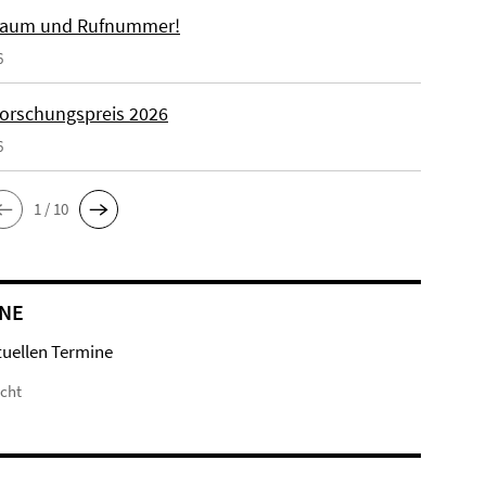
Raum und Rufnummer!
6
orschungspreis 2026
6
1 / 10
NE
tuellen Termine
icht