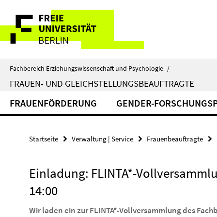
Springe
Service-
direkt
zu
Navigation
Inhalt
Fachbereich Erziehungswissenschaft und Psychologie
/
FRAUEN- UND GLEICHSTELLUNGSBEAUFTRAGTE
FRAUENFÖRDERUNG
GENDER-FORSCHUNGSP
Startseite
Verwaltung | Service
Frauenbeauftragte
Einladung: FLINTA*-Vollversammlun
14:00
Wir laden ein zur FLINTA*-Vollversammlung des Fach