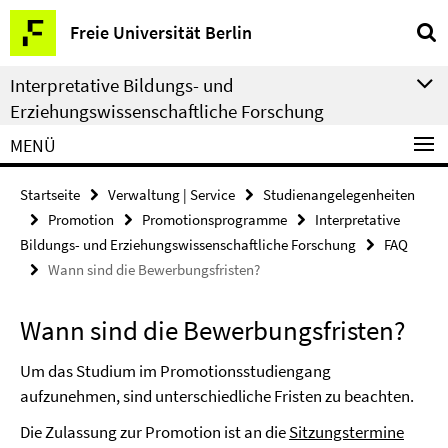
Springe
Service-
Freie Universität Berlin
direkt
Navigation
zu
Interpretative Bildungs- und
Inhalt
Erziehungswissenschaftliche Forschung
MENÜ
Startseite
Verwaltung | Service
Studienangelegenheiten
Promotion
Promotionsprogramme
Interpretative
Bildungs- und Erziehungswissenschaftliche Forschung
FAQ
Wann sind die Bewerbungsfristen?
Wann sind die Bewerbungsfristen?
Um das Studium im Promotionsstudiengang
aufzunehmen, sind unterschiedliche Fristen zu beachten.
Die Zulassung zur Promotion ist an die
Sitzungstermine