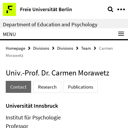
Springe
Service
Freie Universität Berlin
direkt
Navigation
zu
Department of Education and Psychology
Inhalt
MENU
Homepage
Divisions
Divisions
Team
Carmen
Morawetz
Univ.-Prof. Dr. Carmen Morawetz
Contact
Research
Publications
Universität Innsbruck
Institut für Psychologie
Professor