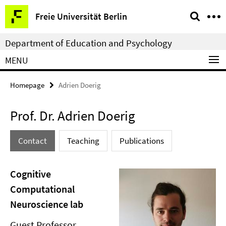
Springe
Service
Freie Universität Berlin
direkt
Navigation
zu
Department of Education and Psychology
Inhalt
MENU
Homepage
Adrien Doerig
Prof. Dr. Adrien Doerig
Contact
Teaching
Publications
Cognitive
Computational
Neuroscience lab
Guest Professor