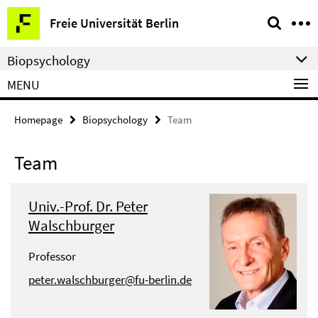
Springe
Service
Freie Universität Berlin
direkt
Navigation
zu
Biopsychology
Inhalt
MENU
Homepage
Biopsychology
Team
Team
Univ.-Prof. Dr. Peter
Walschburger
Professor
peter.walschburger@fu-berlin.de