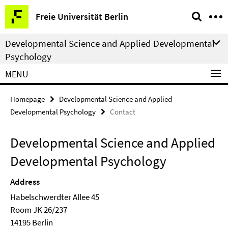
Springe
Service
Freie Universität Berlin
direkt
Navigation
zu
Developmental Science and Applied Developmental
Inhalt
Psychology
MENU
Homepage
Developmental Science and Applied
Developmental Psychology
Contact
Developmental Science and Applied
Developmental Psychology
Address
Habelschwerdter Allee 45
Room JK 26/237
14195 Berlin