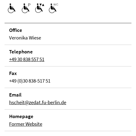
Office
Veronika Wiese
Tele­phone
+49 30 838 557 51
Fax
+49 (0)30 838-517 51
Email
hscheit@zedat.fu-berlin.de
Home­page
Former Website