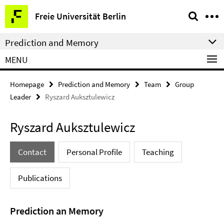
Springe
Service
Freie Universität Berlin
direkt
Navigation
zu
Prediction and Memory
Inhalt
MENU
Homepage
Prediction and Memory
Team
Group
Leader
Ryszard Auksztulewicz
Ryszard Auksztulewicz
Contact
Personal Profile
Teaching
Publications
Prediction an Memory