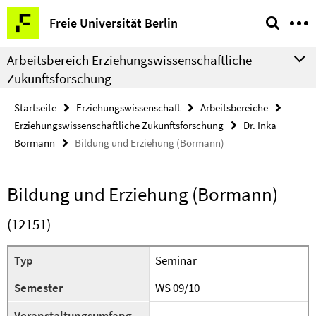
Springe
Service-
Freie Universität Berlin
direkt
Navigation
zu
Arbeitsbereich Erziehungswissenschaftliche
Inhalt
Zukunftsforschung
Startseite
Erziehungswissenschaft
Arbeitsbereiche
Erziehungswissenschaftliche Zukunftsforschung
Dr. Inka
Bormann
Bildung und Erziehung (Bormann)
Bildung und Erziehung (Bormann)
(12151)
Typ
Seminar
Semester
WS 09/10
Veranstaltungsumfang