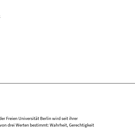
k
r Freien Universität Berlin wird seit ihrer
on drei Werten bestimmt: Wahrheit, Gerechtigkeit