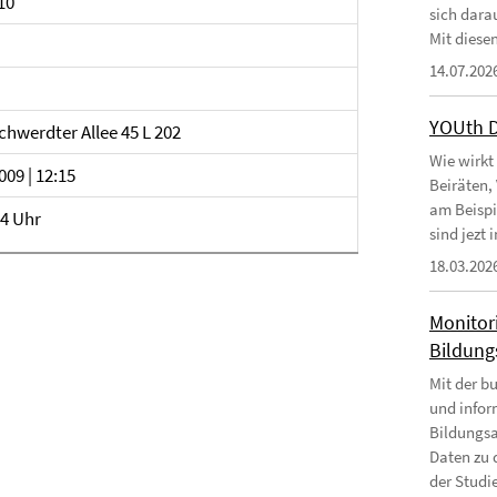
10
sich dara
Mit diesen
14.07.202
YOUth 
hwerdter Allee 45 L 202
Wie wirkt
009 | 12:15
Beiräten,
am Beispi
14 Uhr
sind jezt
18.03.202
Monitor
Bildungs
Mit der b
und infor
Bildungsa
Daten zu 
der Studie