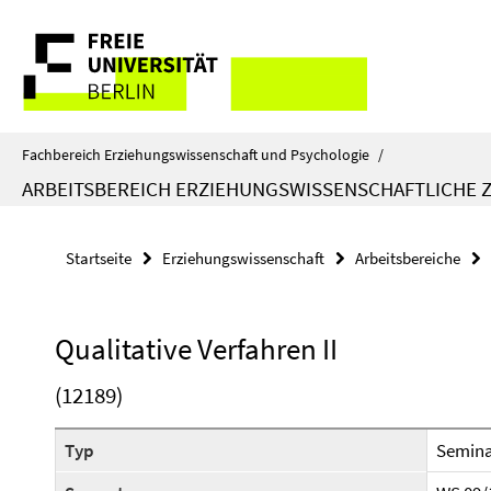
Springe
Service-
direkt
zu
Navigation
Inhalt
Fachbereich Erziehungswissenschaft und Psychologie
/
ARBEITSBEREICH ERZIEHUNGSWISSENSCHAFTLICHE
Startseite
Erziehungswissenschaft
Arbeitsbereiche
Qualitative Verfahren II
(12189)
Typ
Semin