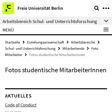
Springe
Service-
Freie Universität Berlin
direkt
Navigation
zu
Arbeitsbereich Schul- und Unterrichtsforschung
Inhalt
MENÜ
Startseite
Erziehungswissenschaft
Arbeitsbereiche
Schul- und Unterrichtsforschung
Mitarbeitende
Foto
Mitarbeiter
Fotos studentische MitarbeiterInnen
Fotos studentische MitarbeiterInnen
AKTUELLES
Code of Conduct