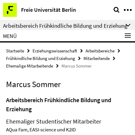
Springe
Service-
Freie Universität Berlin
direkt
Navigation
zu
Arbeitsbereich Frühkindliche Bildung und Erziehung
Inhalt
MENÜ
Startseite
Erziehungswissenschaft
Arbeitsbereiche
Frühkindliche Bildung und Erziehung
Mitarbeitende
Ehemalige Mitarbeitende
Marcus Sommer
Marcus Sommer
Arbeitsbereich Frühkindliche Bildung und
Erziehung
Ehemaliger Studentischer Mitarbeiter
AQua Fam, EASI-science und K2ID