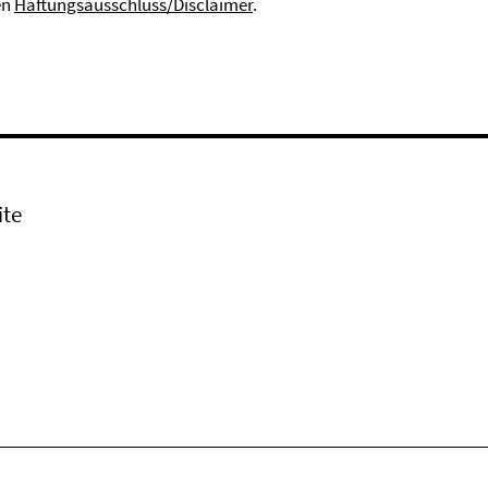
en
Haftungsausschluss/Disclaimer
.
ite