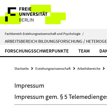
Springe
Service-
direkt
zu
Navigation
Inhalt
Fachbereich Erziehungswissenschaft und Psychologie
/
ARBEITSBEREICH BILDUNGSFORSCHUNG / HETEROGE
FORSCHUNGSSCHWERPUNKTE
TEAM
DA
Startseite
Erziehungswissenschaft
Arbeitsbereiche
Impressum
Impressum gem. § 5 Telemedienge