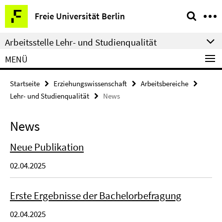
Springe
Service-
Freie Universität Berlin
direkt
Navigation
zu
Arbeitsstelle Lehr- und Studienqualität
Inhalt
MENÜ
Startseite
Erziehungswissenschaft
Arbeitsbereiche
Lehr- und Studienqualität
News
News
Neue Publikation
02.04.2025
Erste Ergebnisse der Bachelorbefragung
02.04.2025