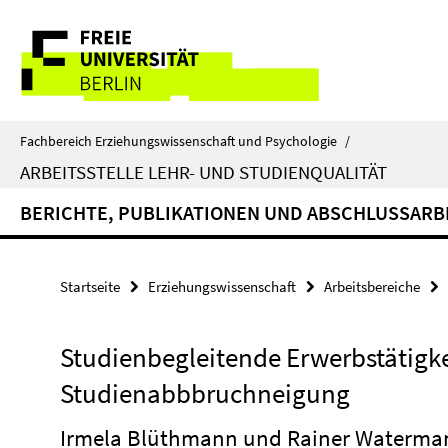
Springe
Service-
direkt
zu
Navigation
Inhalt
Fachbereich Erziehungswissenschaft und Psychologie
/
ARBEITSSTELLE LEHR- UND STUDIENQUALITÄT
BERICHTE, PUBLIKATIONEN UND ABSCHLUSSARB
Startseite
Erziehungswissenschaft
Arbeitsbereiche
Studienbegleitende Erwerbstätigk
Studienabbbruchneigung
Irmela Blüthmann und Rainer Waterma