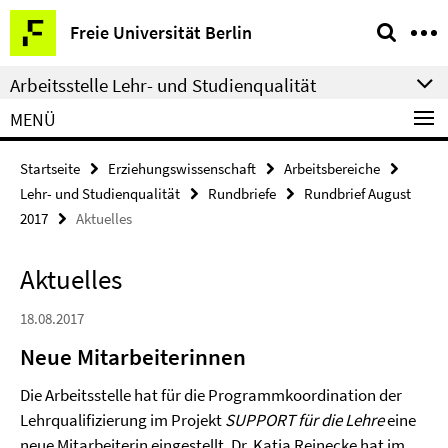
Springe
Service-
Freie Universität Berlin
direkt
Navigation
zu
Arbeitsstelle Lehr- und Studienqualität
Inhalt
MENÜ
Startseite
Erziehungswissenschaft
Arbeitsbereiche
Lehr- und Studienqualität
Rundbriefe
Rundbrief August
2017
Aktuelles
Aktuelles
18.08.2017
Neue Mitarbeiterinnen
Die Arbeitsstelle hat für die Programmkoordination der
Lehrqualifizierung im Projekt
SUPPORT für die Lehre
eine
neue Mitarbeiterin eingestellt. Dr. Katja Reinecke hat im