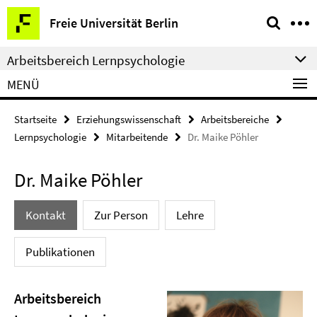
Springe
Service-
Freie Universität Berlin
direkt
Navigation
zu
Arbeitsbereich Lernpsychologie
Inhalt
MENÜ
Startseite
Erziehungswissenschaft
Arbeitsbereiche
Lernpsychologie
Mitarbeitende
Dr. Maike Pöhler
Dr. Maike Pöhler
Kontakt
Zur Person
Lehre
Publikationen
Arbeitsbereich