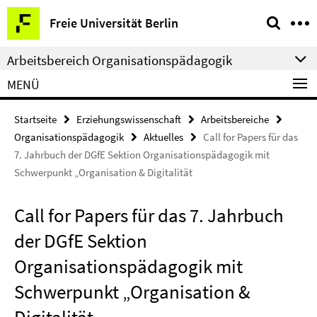
Springe
Service-
Freie Universität Berlin
direkt
Navigation
zu
Arbeitsbereich Organisationspädagogik
Inhalt
MENÜ
Startseite
Erziehungswissenschaft
Arbeitsbereiche
Organisationspädagogik
Aktuelles
Call for Papers für das
7. Jahrbuch der DGfE Sektion Organisationspädagogik mit
Schwerpunkt „Organisation & Digitalität
Call for Papers für das 7. Jahrbuch
der DGfE Sektion
Organisationspädagogik mit
Schwerpunkt „Organisation &