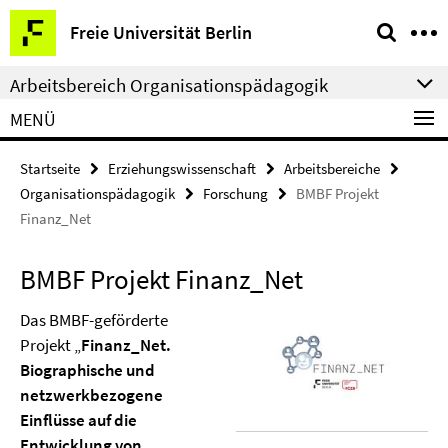
Springe
Service-
Freie Universität Berlin
direkt
Navigation
zu
Arbeitsbereich Organisationspädagogik
Inhalt
MENÜ
Startseite
Erziehungswissenschaft
Arbeitsbereiche
Organisationspädagogik
Forschung
BMBF Projekt
Finanz_Net
BMBF Projekt Finanz_Net
Das BMBF-geförderte
Projekt „
Finanz_Net.
Biographische und
netzwerkbezogene
Einflüsse auf die
Entwicklung von