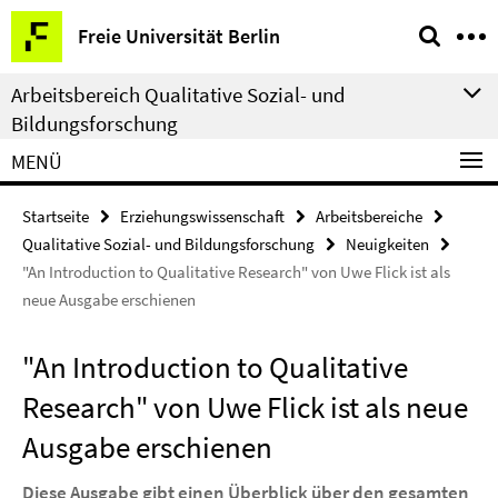
Springe
Service-
Freie Universität Berlin
direkt
Navigation
zu
Arbeitsbereich Qualitative Sozial- und
Inhalt
Bildungsforschung
MENÜ
Startseite
Erziehungswissenschaft
Arbeitsbereiche
Qualitative Sozial- und Bildungsforschung
Neuigkeiten
"An Introduction to Qualitative Research" von Uwe Flick ist als
neue Ausgabe erschienen
"An Introduction to Qualitative
Research" von Uwe Flick ist als neue
Ausgabe erschienen
Diese Ausgabe gibt einen Überblick über den gesamten