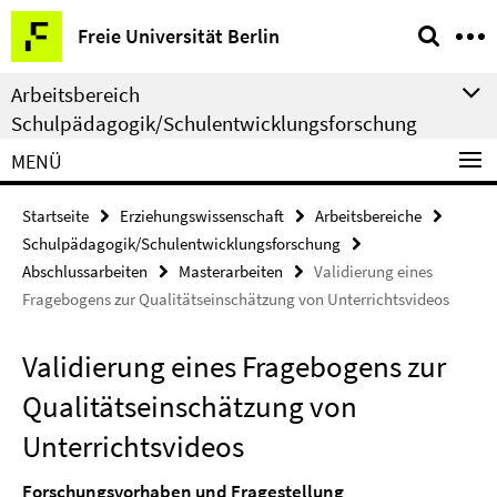
Springe
Service-
Freie Universität Berlin
direkt
Navigation
zu
Arbeitsbereich
Inhalt
Schulpädagogik/Schulentwicklungsforschung
MENÜ
Startseite
Erziehungswissenschaft
Arbeitsbereiche
Schulpädagogik/Schulentwicklungsforschung
Abschlussarbeiten
Masterarbeiten
Validierung eines
Fragebogens zur Qualitätseinschätzung von Unterrichtsvideos
Validierung eines Fragebogens zur
Qualitätseinschätzung von
Unterrichtsvideos
Forschungsvorhaben und Fragestellung