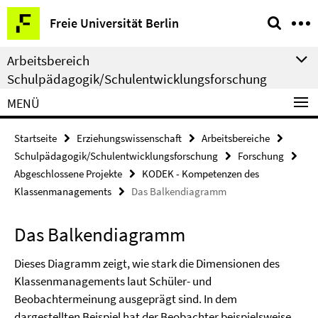
Springe
Service-
Freie Universität Berlin
direkt
Navigation
zu
Arbeitsbereich
Inhalt
Schulpädagogik/Schulentwicklungsforschung
MENÜ
Startseite
Erziehungswissenschaft
Arbeitsbereiche
Schulpädagogik/Schulentwicklungsforschung
Forschung
Abgeschlossene Projekte
KODEK - Kompetenzen des
Klassenmanagements
Das Balkendiagramm
Das Balkendiagramm
Dieses Diagramm zeigt, wie stark die Dimensionen des
Klassenmanagements laut Schüler- und
Beobachtermeinung ausgeprägt sind. In dem
dargestellten Beispiel hat der Beobachter beispielsweise