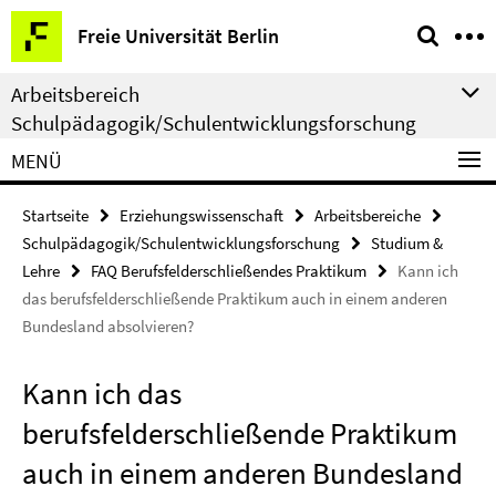
Springe
Service-
Freie Universität Berlin
direkt
Navigation
zu
Arbeitsbereich
Inhalt
Schulpädagogik/Schulentwicklungsforschung
MENÜ
Startseite
Erziehungswissenschaft
Arbeitsbereiche
Schulpädagogik/Schulentwicklungsforschung
Studium &
Lehre
FAQ Berufsfelderschließendes Praktikum
Kann ich
das berufsfelderschließende Praktikum auch in einem anderen
Bundesland absolvieren?
Kann ich das
berufsfelderschließende Praktikum
auch in einem anderen Bundesland