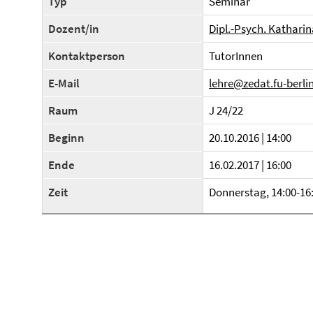
Typ
Seminar
Dozent/in
Dipl.-Psych. Kathari
Kontaktperson
TutorInnen
E-Mail
lehre@zedat.fu-berli
Raum
J 24/22
Beginn
20.10.2016 | 14:00
Ende
16.02.2017 | 16:00
Zeit
Donnerstag, 14:00-16