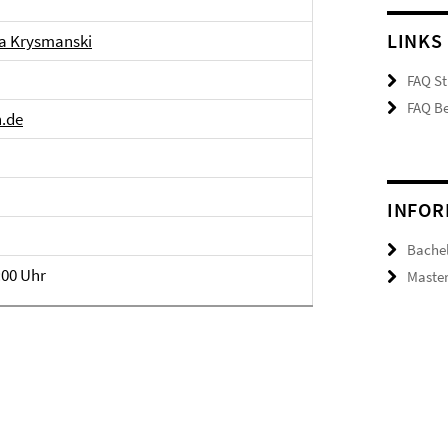
LINKS
na Krysmanski
FAQ St
FAQ Be
n.de
INFOR
Bachel
:00 Uhr
Master