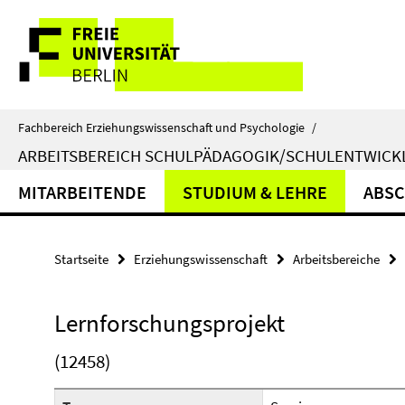
Springe
Service-
direkt
zu
Navigation
Inhalt
Fachbereich Erziehungswissenschaft und Psychologie
/
ARBEITSBEREICH SCHULPÄDAGOGIK/SCHULENTWIC
MITARBEITENDE
STUDIUM & LEHRE
ABSC
Startseite
Erziehungswissenschaft
Arbeitsbereiche
Lernforschungsprojekt
(12458)