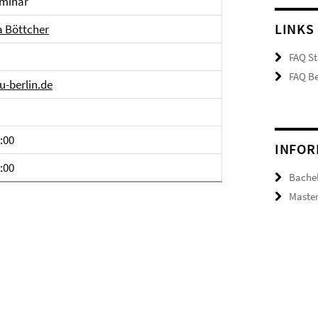
minar
LINKS
a Böttcher
FAQ St
FAQ Be
u-berlin.de
4:00
INFOR
6:00
Bachel
Master