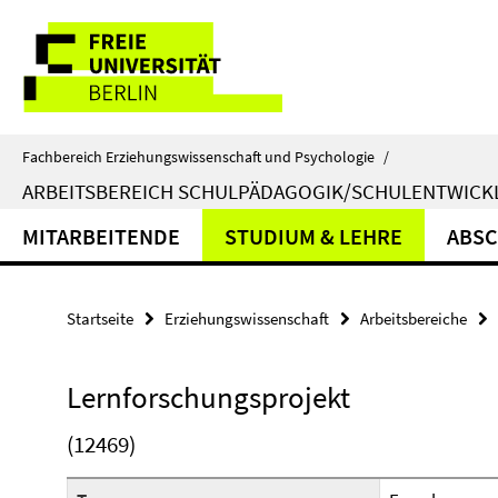
Springe
Service-
direkt
zu
Navigation
Inhalt
Fachbereich Erziehungswissenschaft und Psychologie
/
ARBEITSBEREICH SCHULPÄDAGOGIK/SCHULENTWIC
MITARBEITENDE
STUDIUM & LEHRE
ABSC
Startseite
Erziehungswissenschaft
Arbeitsbereiche
Lernforschungsprojekt
(12469)