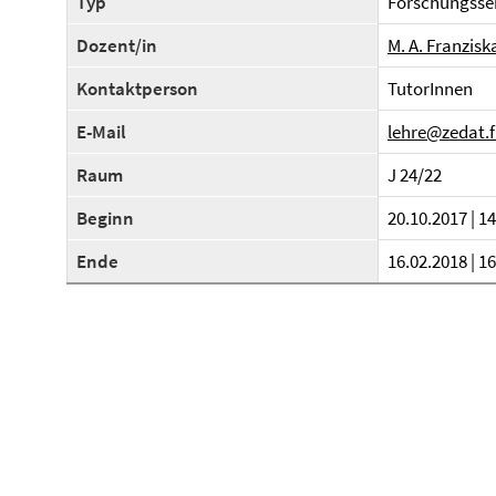
Typ
Forschungsse
Dozent/in
M. A. Franzisk
Kontaktperson
TutorInnen
E-Mail
lehre@zedat.f
Raum
J 24/22
Beginn
20.10.2017 | 1
Ende
16.02.2018 | 1