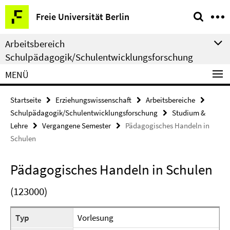
Springe
Service-
Freie Universität Berlin
direkt
Navigation
zu
Arbeitsbereich
Inhalt
Schulpädagogik/Schulentwicklungsforschung
MENÜ
Startseite
Erziehungswissenschaft
Arbeitsbereiche
Schulpädagogik/Schulentwicklungsforschung
Studium &
Lehre
Vergangene Semester
Pädagogisches Handeln in
Schulen
Pädagogisches Handeln in Schulen
(123000)
Typ
Vorlesung