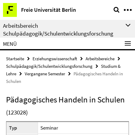
Springe
Service-
Freie Universität Berlin
direkt
Navigation
zu
Arbeitsbereich
Inhalt
Schulpädagogik/Schulentwicklungsforschung
MENÜ
Startseite
Erziehungswissenschaft
Arbeitsbereiche
Schulpädagogik/Schulentwicklungsforschung
Studium &
Lehre
Vergangene Semester
Pädagogisches Handeln in
Schulen
Pädagogisches Handeln in Schulen
(123028)
Typ
Seminar