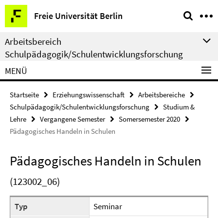
Springe
Service-
Freie Universität Berlin
direkt
Navigation
zu
Arbeitsbereich
Inhalt
Schulpädagogik/Schulentwicklungsforschung
MENÜ
Startseite
Erziehungswissenschaft
Arbeitsbereiche
Schulpädagogik/Schulentwicklungsforschung
Studium &
Lehre
Vergangene Semester
Somersemester 2020
Pädagogisches Handeln in Schulen
Pädagogisches Handeln in Schulen
(123002_06)
Typ
Seminar