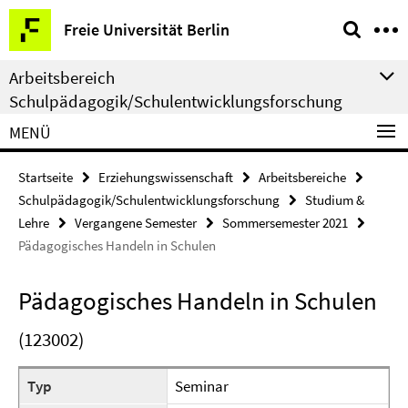
Springe
Service-
Freie Universität Berlin
direkt
Navigation
zu
Arbeitsbereich
Inhalt
Schulpädagogik/Schulentwicklungsforschung
MENÜ
Startseite
Erziehungswissenschaft
Arbeitsbereiche
Schulpädagogik/Schulentwicklungsforschung
Studium &
Lehre
Vergangene Semester
Sommersemester 2021
Pädagogisches Handeln in Schulen
Pädagogisches Handeln in Schulen
(123002)
Typ
Seminar