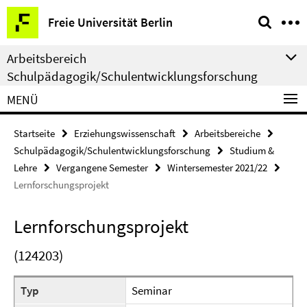
Springe
Service-
Freie Universität Berlin
direkt
Navigation
zu
Arbeitsbereich
Inhalt
Schulpädagogik/Schulentwicklungsforschung
MENÜ
Startseite
Erziehungswissenschaft
Arbeitsbereiche
Schulpädagogik/Schulentwicklungsforschung
Studium &
Lehre
Vergangene Semester
Wintersemester 2021/22
Lernforschungsprojekt
Lernforschungsprojekt
(124203)
Typ
Seminar