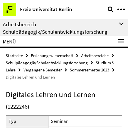
Springe
Service-
Freie Universität Berlin
direkt
Navigation
zu
Arbeitsbereich
Inhalt
Schulpädagogik/Schulentwicklungsforschung
MENÜ
Startseite
Erziehungswissenschaft
Arbeitsbereiche
Schulpädagogik/Schulentwicklungsforschung
Studium &
Lehre
Vergangene Semester
Sommersemester 2023
Digitales Lehren und Lernen
Digitales Lehren und Lernen
(1222246)
Typ
Seminar