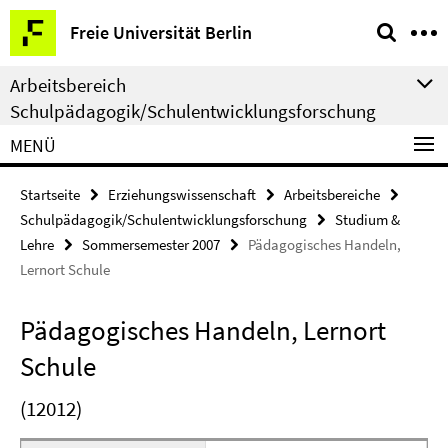
Springe
Service-
Freie Universität Berlin
direkt
Navigation
zu
Arbeitsbereich
Inhalt
Schulpädagogik/Schulentwicklungsforschung
MENÜ
Startseite
Erziehungswissenschaft
Arbeitsbereiche
Schulpädagogik/Schulentwicklungsforschung
Studium &
Lehre
Sommersemester 2007
Pädagogisches Handeln,
Lernort Schule
Pädagogisches Handeln, Lernort
Schule
(12012)