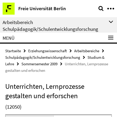
Springe
Service-
Freie Universität Berlin
direkt
Navigation
zu
Arbeitsbereich
Inhalt
Schulpädagogik/Schulentwicklungsforschung
MENÜ
Startseite
Erziehungswissenschaft
Arbeitsbereiche
Schulpädagogik/Schulentwicklungsforschung
Studium &
Lehre
Sommersemester 2009
Unterrichten, Lernprozesse
gestalten und erforschen
Unterrichten, Lernprozesse
gestalten und erforschen
(12050)