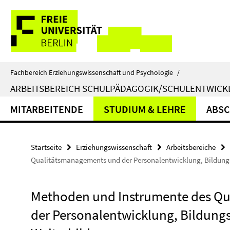
Springe
Service-
direkt
zu
Navigation
Inhalt
Fachbereich Erziehungswissenschaft und Psychologie
/
ARBEITSBEREICH SCHULPÄDAGOGIK/SCHULENTWIC
MITARBEITENDE
STUDIUM & LEHRE
ABSC
Startseite
Erziehungswissenschaft
Arbeitsbereiche
Qualitätsmanagements und der Personalentwicklung, Bildungs
Methoden und Instrumente des Q
der Personalentwicklung, Bildungs