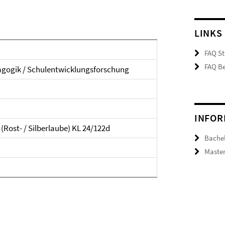
LINKS
FAQ St
FAQ Be
agogik / Schulentwicklungsforschung
INFOR
(Rost- / Silberlaube) KL 24/122d
Bachel
Master