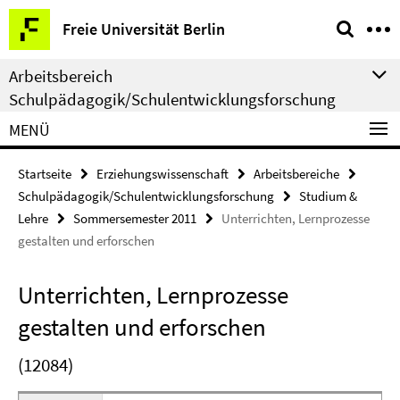
Springe
Service-
Freie Universität Berlin
direkt
Navigation
zu
Arbeitsbereich
Inhalt
Schulpädagogik/Schulentwicklungsforschung
MENÜ
Startseite
Erziehungswissenschaft
Arbeitsbereiche
Schulpädagogik/Schulentwicklungsforschung
Studium &
Lehre
Sommersemester 2011
Unterrichten, Lernprozesse
gestalten und erforschen
Unterrichten, Lernprozesse
gestalten und erforschen
(12084)