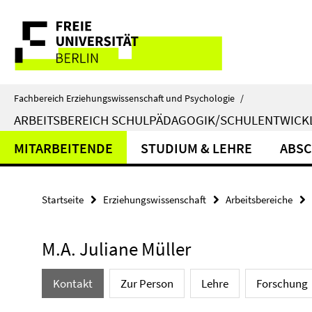
Springe
Service-
direkt
zu
Navigation
Inhalt
Fachbereich Erziehungswissenschaft und Psychologie
/
ARBEITSBEREICH SCHULPÄDAGOGIK/SCHULENTWIC
MITARBEITENDE
STUDIUM & LEHRE
ABSC
Startseite
Erziehungswissenschaft
Arbeitsbereiche
M.A. Juliane Müller
Kontakt
Zur Person
Lehre
Forschung