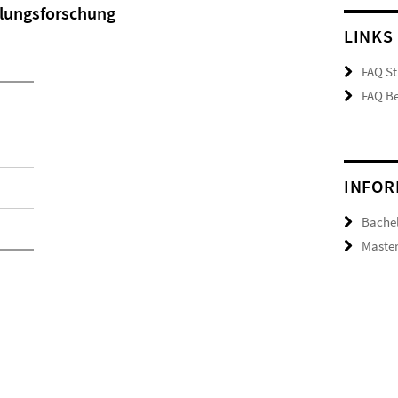
klungsforschung
LINKS
FAQ St
FAQ Be
INFOR
Bachel
Master