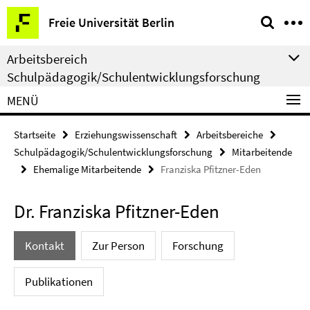
Springe
Service-
Freie Universität Berlin
direkt
Navigation
zu
Arbeitsbereich
Inhalt
Schulpädagogik/Schulentwicklungsforschung
MENÜ
Startseite
Erziehungswissenschaft
Arbeitsbereiche
Schulpädagogik/Schulentwicklungsforschung
Mitarbeitende
Ehemalige Mitarbeitende
Franziska Pfitzner-Eden
Dr. Franziska Pfitzner-Eden
Kontakt
Zur Person
Forschung
Publikationen