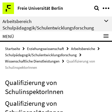
Springe
Service-
Freie Universität Berlin
direkt
Navigation
zu
Arbeitsbereich
Inhalt
Schulpädagogik/Schulentwicklungsforschung
MENÜ
Startseite
Erziehungswissenschaft
Arbeitsbereiche
Schulpädagogik/Schulentwicklungsforschung
Wissenschaftliche Dienstleistungen
Qualifizierung von
SchulinspektorInnen
Qualifizierung von
SchulinspektorInnen
Qualifizierung von