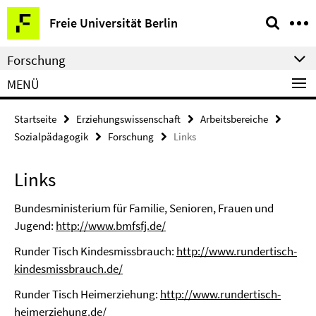
Springe
Service-
Freie Universität Berlin
direkt
Navigation
zu
Forschung
Inhalt
MENÜ
Startseite
Erziehungswissenschaft
Arbeitsbereiche
Sozialpädagogik
Forschung
Links
Links
Bundesministerium für Familie, Senioren, Frauen und
Jugend:
http://www.bmfsfj.de/
Runder Tisch Kindesmissbrauch:
http://www.rundertisch-
kindesmissbrauch.de/
Runder Tisch Heimerziehung:
http://www.rundertisch-
heimerziehung.de/