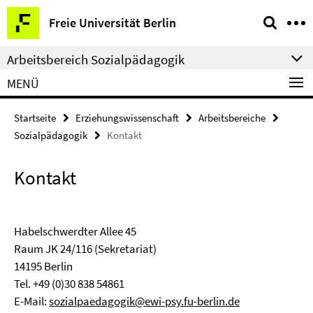
Springe
Service-
Freie Universität Berlin
direkt
Navigation
zu
Arbeitsbereich Sozialpädagogik
Inhalt
MENÜ
Startseite
Erziehungswissenschaft
Arbeitsbereiche
Sozialpädagogik
Kontakt
Kontakt
Habelschwerdter Allee 45
Raum JK 24/116 (Sekretariat)
14195 Berlin
Tel. +49 (0)30 838 54861
E-Mail:
sozialpaedagogik@ewi-psy.fu-berlin.de