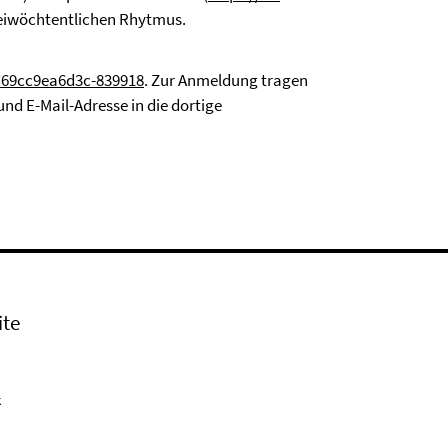
zweiwöchtentlichen Rhytmus.
d69cc9ea6d3c-839918
. Zur Anmeldung tragen
d E-Mail-Adresse in die dortige
ite
k