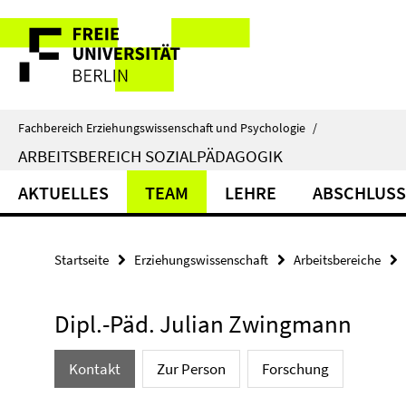
Springe
Service-
direkt
zu
Navigation
Inhalt
Fachbereich Erziehungswissenschaft und Psychologie
/
ARBEITSBEREICH SOZIALPÄDAGOGIK
AKTUELLES
TEAM
LEHRE
ABSCHLUSS
Startseite
Erziehungswissenschaft
Arbeitsbereiche
Dipl.-Päd. Julian Zwingmann
Kontakt
Zur Person
Forschung