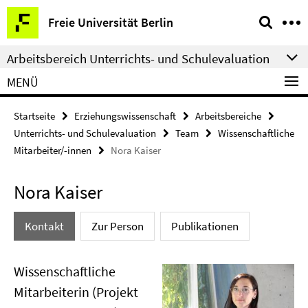
Springe
Service-
Freie Universität Berlin
direkt
Navigation
zu
Arbeitsbereich Unterrichts- und Schulevaluation
Inhalt
MENÜ
Startseite
Erziehungswissenschaft
Arbeitsbereiche
Unterrichts- und Schulevaluation
Team
Wissenschaftliche
Mitarbeiter/-innen
Nora Kaiser
Nora Kaiser
Kontakt
Zur Person
Publikationen
Wissenschaftliche
Mitarbeiterin (Projekt