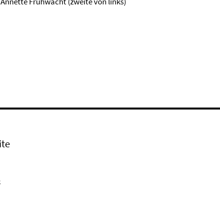
 Annette Frühwacht (zweite von links)
ite
k