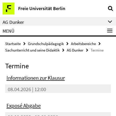
Springe
Service-
Freie Universität Berlin
direkt
Navigation
zu
AG Dunker
Inhalt
MENÜ
Startseite
Grundschulpädagogik
Arbeitsbereiche
Sachunterricht und seine Didaktik
AG Dunker
Termine
Termine
Informationen zur Klausur
08.04.2026 | 12:00
Exposé Abgabe