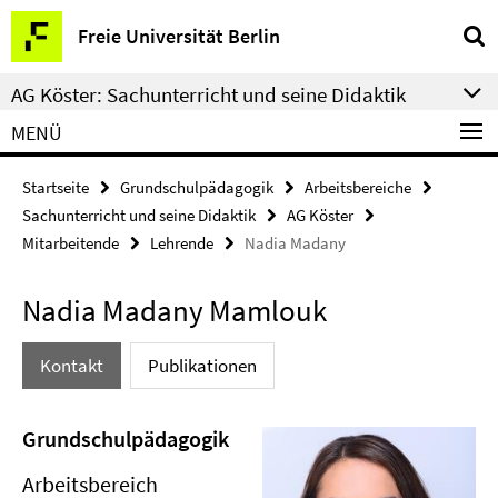
Springe
Service-
Freie Universität Berlin
direkt
Navigation
zu
AG Köster: Sachunterricht und seine Didaktik
Inhalt
MENÜ
Startseite
Grundschulpädagogik
Arbeitsbereiche
Sachunterricht und seine Didaktik
AG Köster
Mitarbeitende
Lehrende
Nadia Madany
Nadia Madany Mamlouk
Kontakt
Publikationen
Grundschulpädagogik
Arbeitsbereich