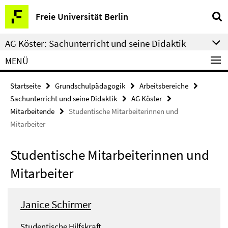
Springe
Service-
Freie Universität Berlin
direkt
Navigation
zu
AG Köster: Sachunterricht und seine Didaktik
Inhalt
MENÜ
Startseite
Grundschulpädagogik
Arbeitsbereiche
Sachunterricht und seine Didaktik
AG Köster
Mitarbeitende
Studentische Mitarbeiterinnen und
Mitarbeiter
Studentische Mitarbeiterinnen und
Mitarbeiter
Janice Schirmer
Studentische Hilfskraft