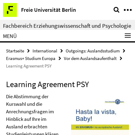
Springe
Service-
Freie Universität Berlin
direkt
Navigation
zu
Fachbereich Erziehungswissenschaft und Psychologie
Inhalt
MENÜ
Startseite
International
Outgoings: Auslandsstudium
Erasmus+ Studium Europa
Vor dem Auslandsaufenthalt
Learning Agreement PSY
Learning Agreement PSY
Die Abstimmung der
Kurswahl und die
Anrechnungsfragen im
Hinblick auf Ihre im
Ausland erbrachten
Studienleistungen klären