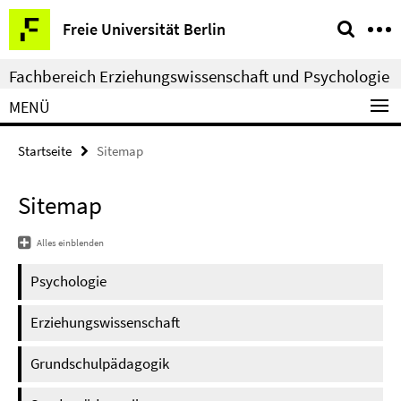
Springe
Service-
Freie Universität Berlin
direkt
Navigation
zu
Fachbereich Erziehungswissenschaft und Psychologie
Inhalt
MENÜ
Startseite
Sitemap
Sitemap
Alles einblenden
Psychologie
Erziehungswissenschaft
Grundschulpädagogik