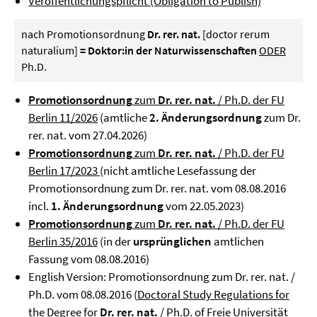
Veröffentlichungspflicht (Obligation to Publish)
nach Promotionsordnung
Dr. rer. nat.
[doctor rerum
naturalium]
= Doktor:in der Naturwissenschaften
ODER
Ph.D.
Promotionsordnung
zum
Dr. rer. nat.
/ Ph.D. der FU
Berlin 11/2026
(amtliche
2. Änderungsordnung
zum Dr.
rer. nat. vom 27.04.2026)
Promotionsordnung
zum
Dr. rer. nat.
/ Ph.D. der FU
Berlin 17/2023
(nicht amtliche Lesefassung der
Promotionsordnung zum Dr. rer. nat. vom 08.08.2016
incl.
1. Änderungsordnung
vom 22.05.2023)
Promotionsordnung
zum
Dr. rer. nat.
/ Ph.D. der FU
Berlin 35/2016
(in der
ursprünglichen
amtlichen
Fassung vom 08.08.2016)
English Version: Promotionsordnung zum Dr. rer. nat. /
Ph.D. vom 08.08.2016 (
Doctoral Study Regulations for
the Degree for
Dr. rer. nat.
/ Ph.D. of Freie Universität