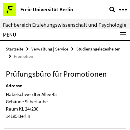
Springe
Service-
Freie Universität Berlin
direkt
Navigation
zu
Fachbereich Erziehungswissenschaft und Psychologie
Inhalt
MENÜ
Startseite
Verwaltung | Service
Studienangelegenheiten
Promotion
Prüfungsbüro für Promotionen
Adresse
Habelschwerdter Allee 45
Ge­bäude Silberlaube
Raum KL 24/230
14195 Berlin