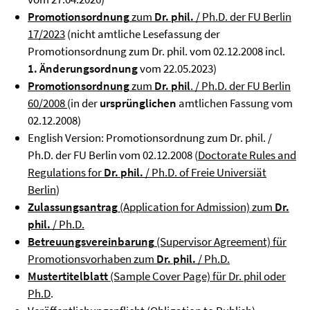
Promotionsordnung
zum
Dr. phil.
/ Ph.D. der FU Berlin
17/2023
(nicht amtliche Lesefassung der
Promotionsordnung zum Dr. phil. vom 02.12.2008 incl.
1. Änderungsordnung
vom 22.05.2023)
Promotionsordnung
zum
Dr. phil
. / Ph.D. der FU Berlin
60/2008
(in der
ursprünglichen
amtlichen Fassung vom
02.12.2008)
English Version: Promotionsordnung zum Dr. phil. /
Ph.D. der FU Berlin vom 02.12.2008 (
Doctorate Rules and
Regulations for
Dr. phil.
/ Ph.D. of Freie Universiät
Berlin
)
Zulassungsantrag
(Application for Admission) zum
Dr.
phil.
/ Ph.D.
Betreuungsvereinbarung
(Supervisor Agreement) für
Promotionsvorhaben zum
Dr. phil.
/ Ph.D.
Mustertitelblatt
(Sample Cover Page) für Dr. phil oder
Ph.D
.