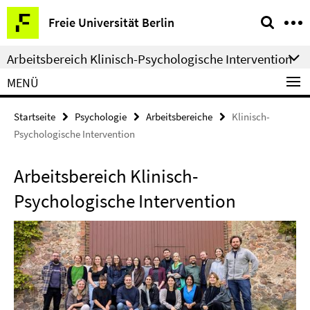
Springe
Service-
Freie Universität Berlin
direkt
Navigation
zu
Arbeitsbereich Klinisch-Psychologische Intervention
Inhalt
MENÜ
Startseite
Psychologie
Arbeitsbereiche
Klinisch-
Psychologische Intervention
Arbeitsbereich Klinisch-
Psychologische Intervention