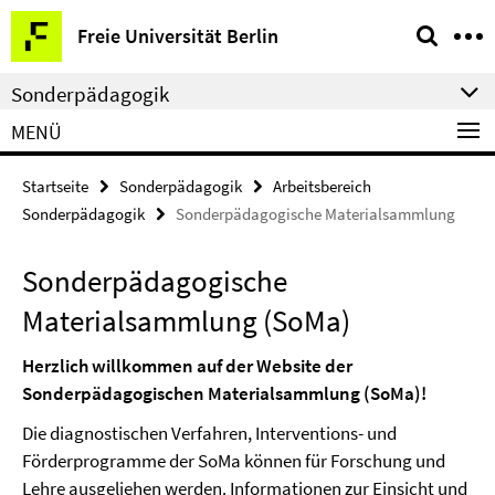
Springe
Service-
Freie Universität Berlin
direkt
Navigation
zu
Sonderpädagogik
Inhalt
MENÜ
Startseite
Sonderpädagogik
Arbeitsbereich
Sonderpädagogik
Sonderpädagogische Materialsammlung
Sonderpädagogische
Materialsammlung (SoMa)
Herzlich willkommen auf der Website der
Sonderpädagogischen Materialsammlung (SoMa)!
Die diagnostischen Verfahren, Interventions- und
Förderprogramme der SoMa können für Forschung und
Lehre ausgeliehen werden. Informationen zur Einsicht und